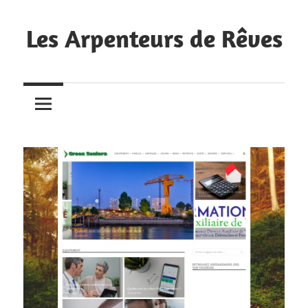
Skip
to
Les Arpenteurs de Rêves
content
Nous
avons
récemment
créé