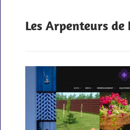
Skip
to
content
Les Arpenteurs de
Nous
avons
récemment
créé