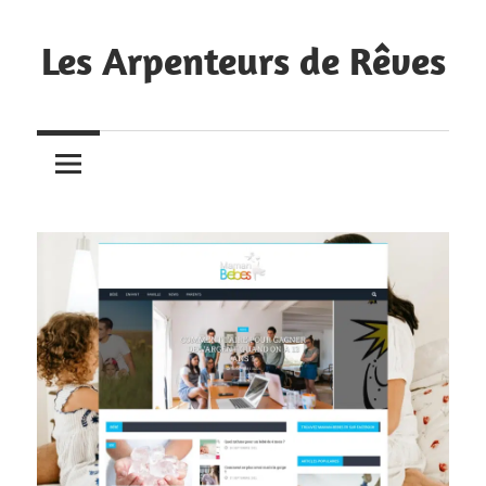
Skip
to
Les Arpenteurs de Rêves
content
Nous
avons
récemment
créé