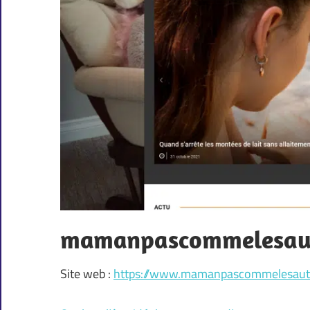
mamanpascommelesaut
Site web :
https://www.mamanpascommelesautr