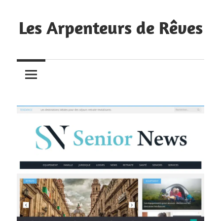
Skip
to
Les Arpenteurs de Rêves
content
Nous
avons
récemment
créé